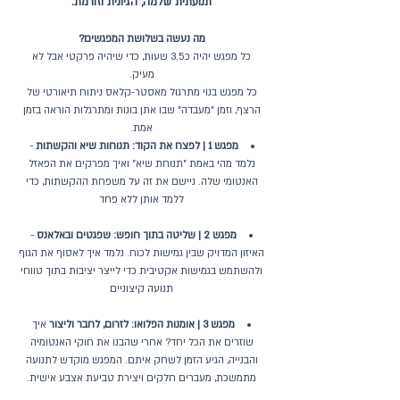
תנועתית שלמה, הגיונית וזורמת.
מה נעשה בשלושת המפגשים?
כל מפגש יהיה כ3.5 שעות, כדי שיהיה פרקטי אבל לא
מעיק.
כל מפגש בנוי מתרגול מאסטר-קלאס ניתוח תיאורטי של
הרצף, וזמן "מעבדה" שבו אתן בונות ומתרגלות הוראה בזמן
אמת.
מפגש 1 | לפצח את הקוד: תנוחות שיא והקשתות
-
נלמד מהי באמת "תנוחת שיא" ואיך מפרקים את הפאזל
האנטומי שלה. ניישם את זה על משפחת ההקשתות, כדי
ללמד אותן ללא פחד
מפגש 2 | שליטה בתוך חופש: שפגטים ובאלאנס
-
האיזון המדויק שבין גמישות לכוח. נלמד איך לאסוף את הגוף
ולהשתמש בגמישות אקטיבית כדי לייצר יציבות בתוך טווחי
תנועה קיצוניים
מפגש 3 | אומנות הפלואו: לזרום, לחבר וליצור
איך
שוזרים את הכל יחד? אחרי שהבנו את חוקי האנטומיה
והבנייה, הגיע הזמן לשחק איתם. המפגש מוקדש לתנועה
מתמשכת, מעברים חלקים ויצירת טביעת אצבע אישית.