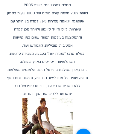
החלה לתרגל יוגה בשנת 2005
בשנת 2012 סיימה קורס מורים של 1000 שעות בסגנון
אשטנגה ויניאסה (סדרות 1-3), למדה בין היתר עם
שאראת' ג'ויס ודייויד סוונסון ולאחר מכן למדה
והתמקצעה בעולמות תנועה שונים כמו גמישות
אקטיבית, מוביליות, קונטורשן ועוד.
בעלת מרכז ״קננדה יוגה״ בטבעון, מעבירה סדנאות,
השתלמויות וריטריטים בארץ ובעולם.
כיום קארין משלבת בתירגול היוגה אלמנטים מעולמות
תנועה שונים על מנת ליצור הרמוניה, גמישות וכוח בגוף
ללא כאבים או פציעות, כדי שבסופו של דבר
יתאפשר
ללטש את הגוף והנפש.