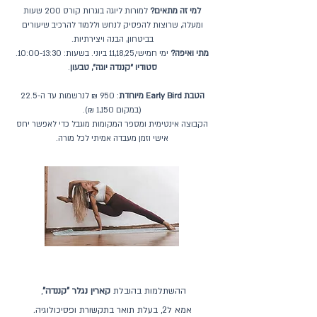
למי זה מתאים?
למורות ליוגה בוגרות קורס 200 שעות
ומעלה, שרוצות להפסיק לנחש וללמוד להרכיב שיעורים
בביטחון, הבנה ויצירתיות.
מתי ואיפה?
ימי חמישי,11,18,25 ביוני. בשעות: 10:00-13:30.
סטודיו "קננדה יוגה", טבעון
.
הטבת Early Bird מיוחדת
: 950 ₪ לנרשמות עד ה-22.5
(במקום 1,150 ₪).
הקבוצה אינטימית ומספר המקומות מוגבל כדי לאפשר יחס
אישי וזמן מעבדה אמיתי לכל מורה.
ההשתלמות בהובלת
קארין נגלר "קננדה"
,
אמא ל2, בעלת תואר בתקשורת ופסיכולוגיה.