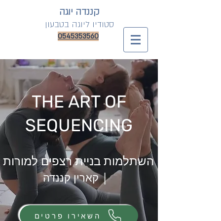
קננדה יוגה
סטודיו
ליוגה בטבעון
0545353560
THE ART OF
SEQUENCING
השתלמות בניית
|
קארין קננדה
השאירו פרטים