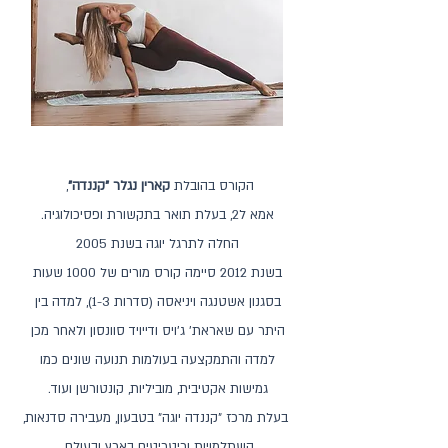
הקורס בהובלת
קארין נגלר "קננדה"
,
אמא ל2, בעלת תואר בתקשורת ופסיכולוגיה.
החלה לתרגל יוגה בשנת 2005
בשנת 2012 סיימה קורס מורים של 1000 שעות
בסגנון אשטנגה ויניאסה (סדרות 1-3), למדה בין
היתר עם שאראת' ג'ויס ודייויד סוונסון ולאחר מכן
למדה והתמקצעה בעולמות תנועה שונים כמו
גמישות אקטיבית, מוביליות, קונטורשן ועוד.
בעלת מרכז ״קננדה יוגה״ בטבעון, מעבירה סדנאות,
השתלמויות וריטריטים בארץ ובעולם.