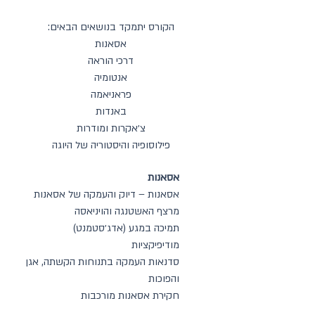
הקורס יתמקד בנושאים הבאים:
אסאנות
דרכ
י הוראה
אנטומיה
פראניאמה
באנדות
צ׳אקרות ומודרות
פילוסופיה והיסטוריה של היוגה
אסאנות
אסאנות – דיוק והעמקה של אסאנות
מרצף האשטנגה והויניאסה
תמיכה במגע (אדג׳סטמנט)
מודיפיקציות
סדנאות העמקה בתנוחות הקשתה, אגן
והפוכות
חקירת אסאנות מורכבות