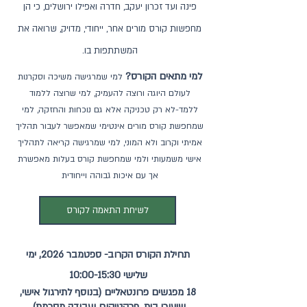
פינה ועד זכרון יעקב, חדרה ואפילו ירושלים, כי הן
מחפשות קורס מורים אחר, ייחודי, מדויק, שרואה את
המשתתפות בו.
למי מתאים הקורס?
למי שמרגישה משיכה וסקרנות
לעולם היוגה ורוצה להעמיק, למי שרוצה ללמוד
ללמד-לא רק טכניקה אלא גם נוכחות והחזקה, למי
שמחפשת קורס מורים אינטימי שמאפשר לעבור תהליך
אמיתי וקרוב ולא המוני, למי שמרגישה קריאה לתהליך
אישי משמעותי ולמי שמחפשת קורס בעלות מאפשרת
אך עם איכות גבוהה וייחודית
לשיחת התאמה לקורס
תחילת הקורס הקרוב- ספטמבר 2026, ימי
שלישי 10:00-15:30
18 מפגשים פרונטאליים (בנוסף לתירגול אישי,
שיעורי בית, פרקטיקום ועבודה מסכמת)