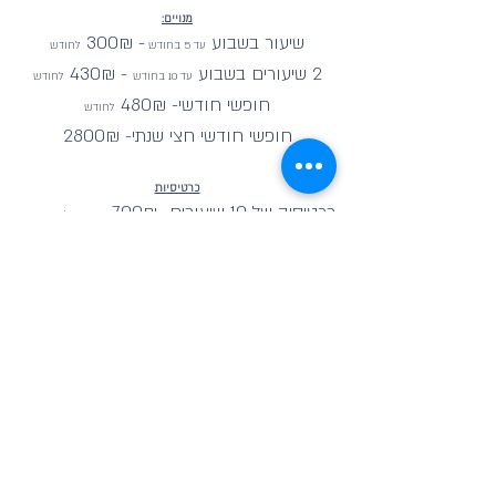
מנויים:
שיעור בש
בוע
- 300₪
עד 5 בחודש
לחודש
2
שיעור
ים בש
בוע
- 430₪
עד 10 בחודש
לחוד
ש
חופשי
חוד
שי-
480₪
לחודש
חופשי חודשי חצי שנתי-
2800₪
כרטיסיות
כרטיסיה של 10 שיעורים- 700₪
בתוק
ף
ל3 חודשים
כרטיסיה של 20 שיעורים-1100
₪
בת
וקף
ל
5 חודשי
ם
שיעור בודד- 85
₪
שיעור פרטי-
80₪ / 400₪
2
למידע ע
ל קורס מורים
הבאתם חבר שנרשם לסטודיו?
קבלו שיעור מתנה בכרטיסיה או 5% הנחה למנוי הבא