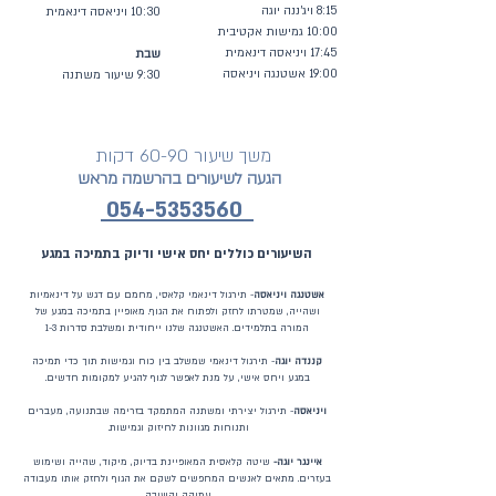
8:15 ויג'ננה יוגה
10:30 ויניאסה דינאמית
10:00 גמישות אקטיבית
17:45 ויניאסה דינאמית
שבת
19:00 אשטנגה ויניאסה
9:30 שיעור משתנה
משך שיעור 60-90 דקות
הגעה לשיעורים בהרשמה מראש
4-
5353560
05
השיעורים כוללים יחס אישי ודיוק בתמיכה במגע
אשטנגה
ויניאסה
-
תירגול דינאמי קלאסי, מחמם עם דגש על דינאמיות
ושהייה, שמטרתו לחזק ולפתוח את הגוף. מאופיין בתמיכה במגע של
המורה בתלמידים. האשטנגה שלנו ייחודית ומשלבת סדרות 1-3
קננדה יוגה
- תירגול דינאמי שמשלב בין כוח וגמישות תוך כדי תמיכה
במגע ויחס אישי, על מנת לאפשר לגוף להגיע למקומות חדשים.
ויניאסה
- תירגול יצירתי ומשתנה המתמקד בזרימה שבתנועה, מעברים
ותנוחות מגוונות לחיזוק וגמישות.
​איינגר יוגה-
שיטה קלאסית המאופיינת בדיוק, מיקוד, שהייה ושימוש
בעזרים. מתאים לאנשים המחפשים לשקם את הגוף ולחזק אותו מעבודה
עמוקה וקשובה.