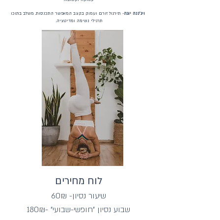
ויג'ננה יוגה
- תירגול זורם ועמוק בקצב המאפשר התכנסות. משלב בתוכו
תרגילי נשימה ומדיטציה.
לוח מחירים
שיעור נסיון- 60₪
שבוע נסיון "חופשי-שבוע
י
" -
80₪
1