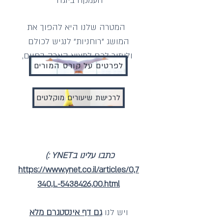
העמקה ביוגה
המטרה שלנו היא להפוך את
המושג "רוחניות" לנגיש לכולם
ולעזור לכם למצוא הארה בחיים,
לפרטים על קורס המורים
עם חיוך :)
לרכישת שיעורים מוקלטים
כתבו עלינו בYNET :)
https://www.ynet.co.il/articles/0,7
340,L-5438426,00.html
ויש לנו
גם דף אינסטגרם מלא